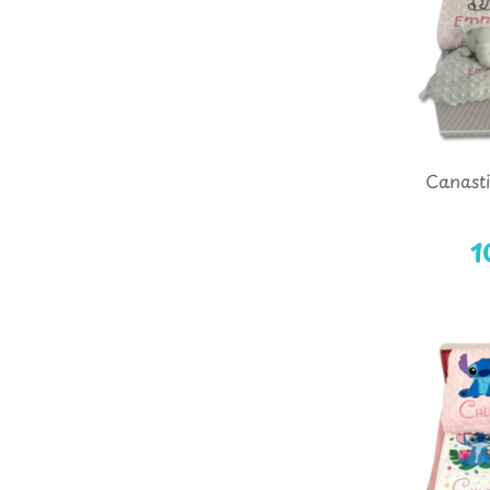
Canasti
1