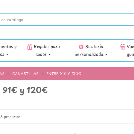
entos y
Regalos para
Bisutería
Vuel
ios
todos
personalizada
gua
AS
CANASTILLAS
ENTRE 91€ Y 120€
e 91€ y 120€
8 productos