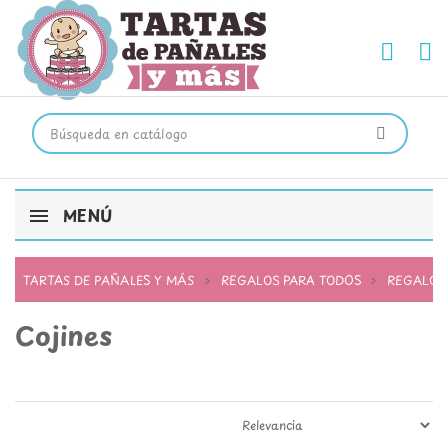
MENÚ
TARTAS DE PAÑALES Y MÁS
REGALOS PARA TODOS
REGALOS
Cojines