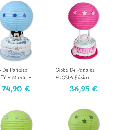
o De Pañales
Globo De Pañales
EY + Manta +
FUCSIA Básico
achupetes
74,90 €
36,95 €