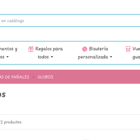
entos y
Regalos para
Bisutería
Vuel
ios
todos
personalizada
gua
AS DE PAÑALES
GLOBOS
os
2 productos