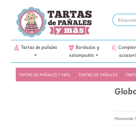
Tartas de pañales
Bordados y
Complem
estampados
accesor
TARTAS DE PAÑALES Y MÁS
TARTAS DE PAÑALES
TART
Glob
Mostrando 1