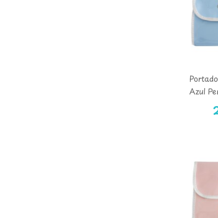
Portad
Azul Pe
MICKE