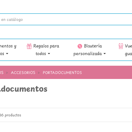
entos y
Regalos para
Bisutería
Vuel
ios
todos
personalizada
gua
OS
ACCESORIOS
PORTADOCUMENTOS
adocumentos
36 productos