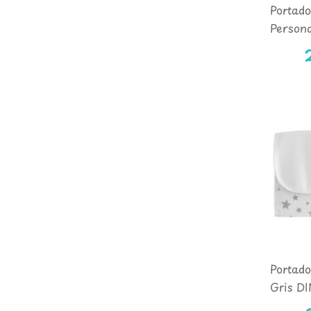
Portad
Persona
Portado
Gris D