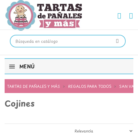
MENÚ
TARTAS DE PAÑALES Y MÁS
REGALOS PARA TODOS
SAN VAL
Cojines