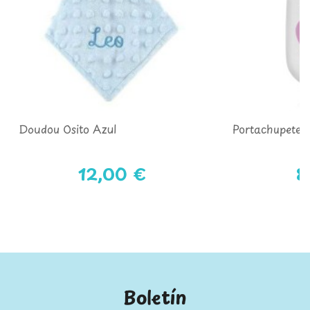
Doudou Osito Azul
Portachupet
12,00 €
8
Boletín