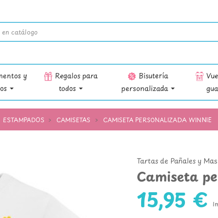
entos y
Regalos para
Bisutería
Vuel
ios
todos
personalizada
gua
ESTAMPADOS
CAMISETAS
CAMISETA PERSONALIZADA WINNIE
Tartas de Pañales y Mas
Camiseta pe
15,95 €
I